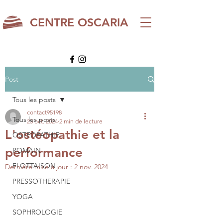
CENTRE OSCARIA
Post
Tous les posts
contact95198
Tous les posts
23 oct. 2024
2 min de lecture
L'ostéopathie et la
OSTEOPATHIE
performance
ROMAIN
FLOTTAISON
Dernière mise à jour :
2 nov. 2024
PRESSOTHERAPIE
YOGA
SOPHROLOGIE