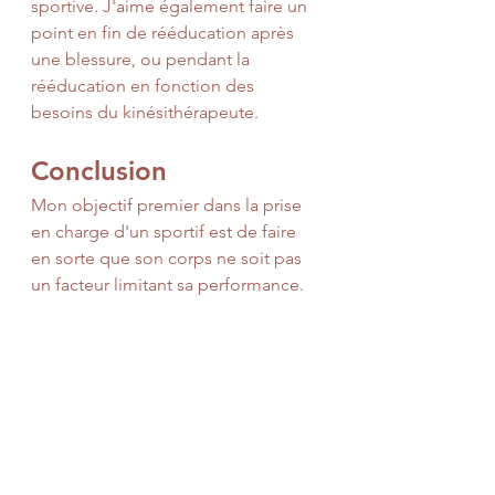
sportive. J'aime également faire un 
point en fin de rééducation après 
une blessure, ou pendant la 
rééducation en fonction des 
besoins du kinésithérapeute.
Conclusion
Mon objectif premier dans la prise 
en charge d'un sportif est de faire 
en sorte que son corps ne soit pas 
un facteur limitant sa performance. 
Quand un sportif est derrière une 
ligne de départ ou sur un terrain, et 
qu'il doit faire une action, le rôle du 
soin est de faire en sorte que son 
corps soit au mieux pour y parvenir 
et que les blessures du passé 
n'influencent pas la prise de 