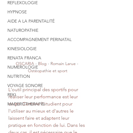
REFLEXOLOGIE
HYPNOSE
AIDE A LA PARENTALITÉ
NATUROPATHIE
ACCOMPAGNEMENT PERINATAL
KINESIOLOGIE
RENATA FRANCA
OSCARIA - Blog - Romain Larue - 
NUMEROLOGIE
Ostéopathie et sport
NUTRITION
VOYAGE SONORE
L'outil principal des sportifs pour 
REKI
réaliser leur performance est leur 
corps. Certains l'étudient pour 
MADEROTHERAPIE
l'utiliser au mieux et d'autres le 
laissent faire et adaptent leur 
pratique en fonction de lui. Dans les 
deux cas, il est nécessaire que le 