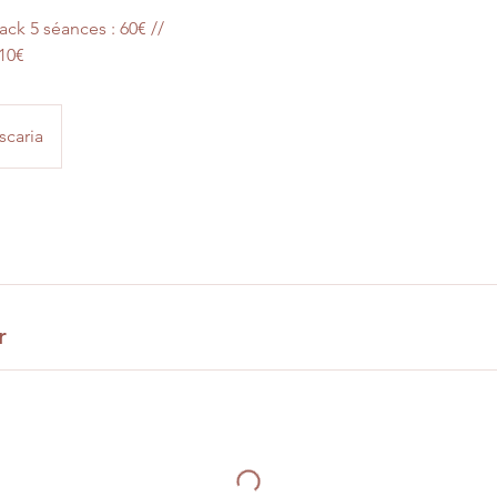
ack 5 séances : 60€ //
110€
scaria
r