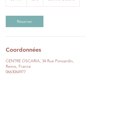
0
m
i
n
Réserver
Coordonnées
CENTRE OSCARIA, 34 Rue Ponsardin,
Reims, France
0663064977
contact@oscaria.fr
CENTRE OSCARIA