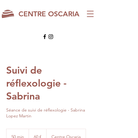
CENTRE OSCARIA
Suivi de
réflexologie -
Sabrina
Séance de suivi de réflexologie - Sabrina
Lopez Martin
60
euros
50 min
5
60 €
Centre Oscaria