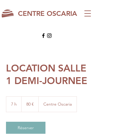
CENTRE OSCARIA
LOCATION SALLE
1 DEMI-JOURNEE
80
euros
7 h
7
80 €
Centre Oscaria
h
Réserver