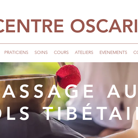
CENTRE OSCAR
PRATICIENS
SOINS
COURS
ATELIERS
EVENEMENTS
C
ASSAGE A
LS TIBÉTA