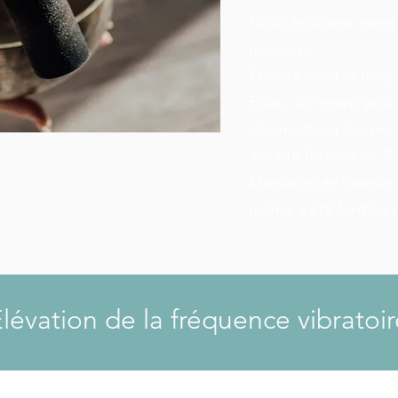
Nous trouvons ensem
massage.
Ensuite vient le tem
Enfin, un temps pour
des mots sur l'expér
J'ai été formée en 2
Massages et harmonis
même a été formée p
lévation de la fréquence vibratoir