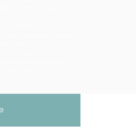
ble une intention pour ce
ps du massage.
 revenir du massage et mettre
ience vécue.
021 par Lua de Lua Zen
ation énergétique, qui elle-
ar Peter HESS.
e