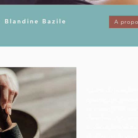
c Blandine Bazile
A propo
À partir du mois de 
propose des massage
Le massage aux bols 
d'une heure qui se
au début de la séan
situation de vie vous