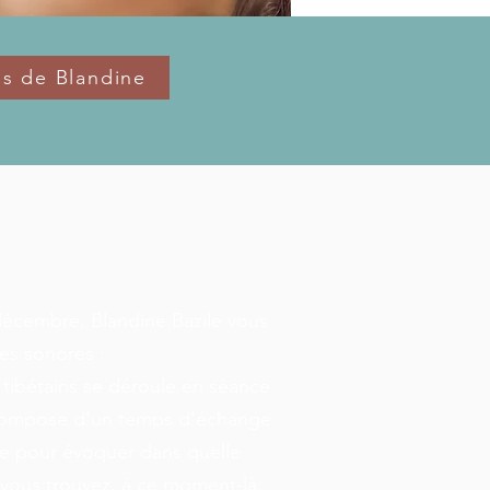
s de Blandine
décembre, Blandine Bazile vous
s sonores :
tibétains se déroule en séance
 compose d'un temps d'échange
ce pour évoquer dans quelle
 vous trouvez, à ce moment-là.