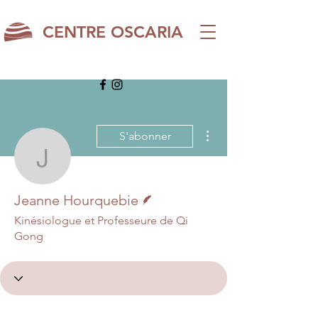
CENTRE OSCARIA
Plus d'actions
S'abonner
Jeanne Hourquebie
Écrivain
Jeanne Hourquebie
Kinésiologue et Professeure de Qi
Gong