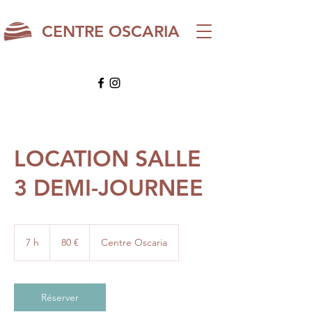
CENTRE OSCARIA
LOCATION SALLE
3 DEMI-JOURNEE
80
euros
7 h
7
80 €
Centre Oscaria
h
Réserver