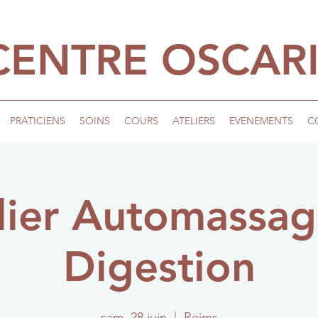
CENTRE OSCAR
PRATICIENS
SOINS
COURS
ATELIERS
EVENEMENTS
C
lier Automassag
Digestion
sam. 28 juin
  |  
Reims