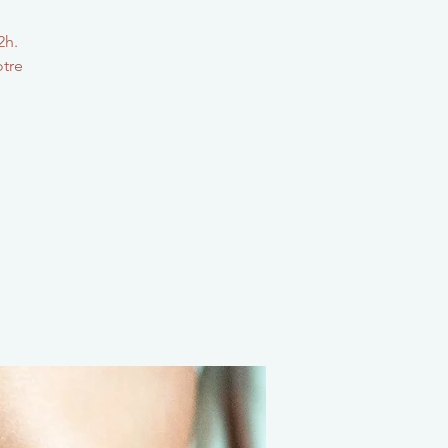
2h.
otre