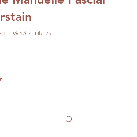
rstain
tti - 09h-12h et 14h-17h
r