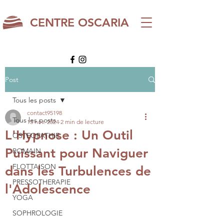
CENTRE OSCARIA
Post
Tous les posts
contact95198
Tous les posts
13 nov. 2024
2 min de lecture
L'Hypnose : Un Outil
OSTEOPATHIE
Puissant pour Naviguer
ROMAIN
FLOTTAISON
dans les Turbulences de
PRESSOTHERAPIE
l'Adolescence
YOGA
SOPHROLOGIE