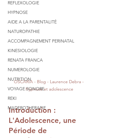
REFLEXOLOGIE
HYPNOSE
AIDE A LA PARENTALITÉ
NATUROPATHIE
ACCOMPAGNEMENT PERINATAL
KINESIOLOGIE
RENATA FRANCA
NUMEROLOGIE
NUTRITION
OSCARIA - Blog - Laurence Debra - 
VOYAGE SONORE
Hypnose et adolescence
REKI
MADEROTHERAPIE
Introduction : 
L'Adolescence, une 
Période de 