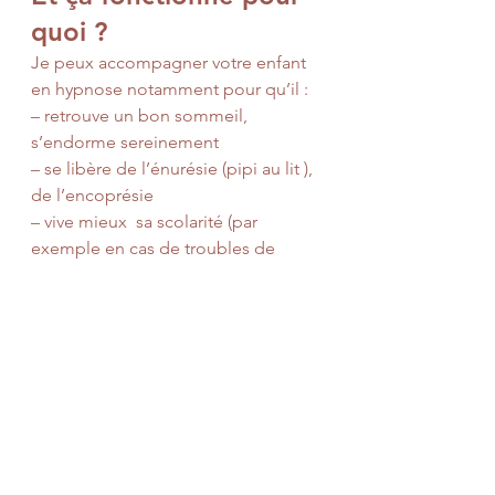
quoi ?
Je peux accompagner votre enfant 
en hypnose notamment pour qu’il :
– retrouve un bon sommeil, 
s’endorme sereinement
– se libère de l’énurésie (pipi au lit ), 
de l’encoprésie
– vive mieux  sa scolarité (par 
exemple en cas de troubles de 
l’attention, de la concentration, 
troubles « dys », peur d’aller à 
l’école, etc.)
– se libère de la tétine ou du pouce
– vive mieux après un 
« traumatisme », la séparation des 
parents, etc.
– gère ses émotions, ses angoisses, 
ses peurs, son stress