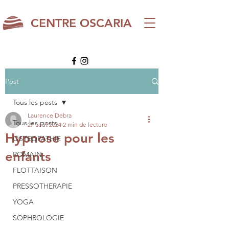
CENTRE OSCARIA
Post
Tous les posts
Laurence Debra
Tous les posts
27 août 2024
2 min de lecture
Hypnose pour les
OSTEOPATHIE
enfants
ROMAIN
FLOTTAISON
PRESSOTHERAPIE
YOGA
SOPHROLOGIE