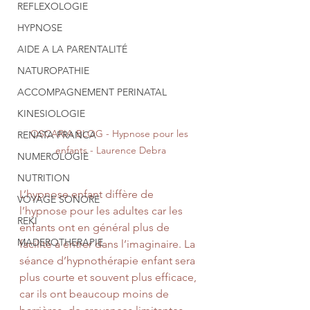
REFLEXOLOGIE
HYPNOSE
AIDE A LA PARENTALITÉ
NATUROPATHIE
ACCOMPAGNEMENT PERINATAL
KINESIOLOGIE
OSCARIA BLOG - Hypnose pour les 
RENATA FRANCA
enfants - Laurence Debra
NUMEROLOGIE
NUTRITION
L’hypnose enfant diffère de 
VOYAGE SONORE
l’hypnose pour les adultes car les 
REKI
enfants ont en général plus de 
MADEROTHERAPIE
facilité à entrer dans l’imaginaire. La 
séance d’hypnothérapie enfant sera 
plus courte et souvent plus efficace, 
car ils ont beaucoup moins de 