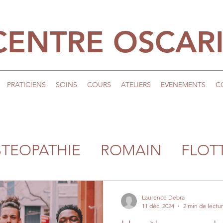
CENTRE OSCAR
PRATICIENS
SOINS
COURS
ATELIERS
EVENEMENTS
C
TEOPATHIE
ROMAIN
FLOT
IE
YOGA
SOPHROLOGIE
Laurence Debra
11 déc. 2024
2 min de lectu