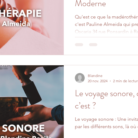
Moderne
Qu'est ce que la madérothér
c'est Pauline Almeida qui pr
Oscaria 34 rue Ponsardin à R
Blandine
20 nov. 2024
2 min de lectu
Le voyage sonore, 
c’est ?
Le voyage sonore : Une invit
par les différents sons, là où