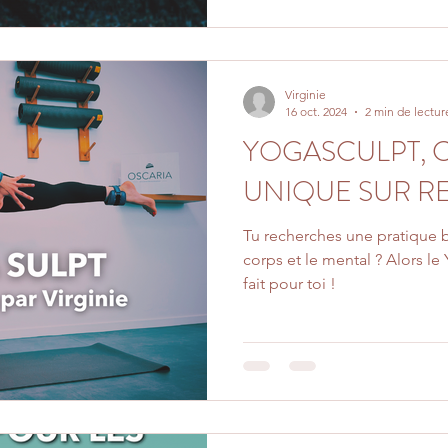
Virginie
16 oct. 2024
2 min de lectur
YOGASCULPT, 
UNIQUE SUR RE
Tu recherches une pratique b
corps et le mental ? Alors l
fait pour toi !