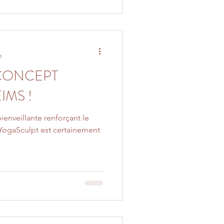
e
CONCEPT
IMS !
ienveillante renforçant le
e YogaSculpt est certainement