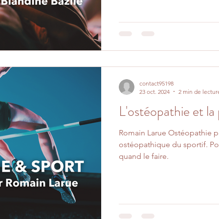
contact95198
23 oct. 2024
2 min de lectur
L'ostéopathie et l
Romain Larue Ostéopathie par
ostéopathique du sportif. Pou
quand le faire.