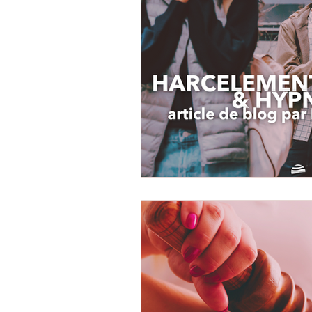
REFLEXOLOGIE
NATUROPATHIE
KINESIOLOGIE
NUTRITION
V
MADEROTHERA