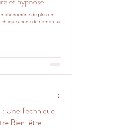
ire et hypnose
NTALITÉ
 un phénomène de plus en
he chaque année de nombreux
TAL
OGIE
e
 : Une Technique
tre Bien-être