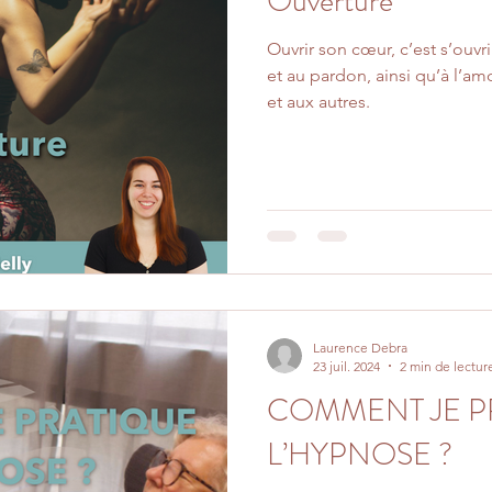
Ouverture
Ouvrir son cœur, c’est s’ouvri
et au pardon, ainsi qu’à l’a
et aux autres.
Laurence Debra
23 juil. 2024
2 min de lectur
COMMENT JE P
L’HYPNOSE ?