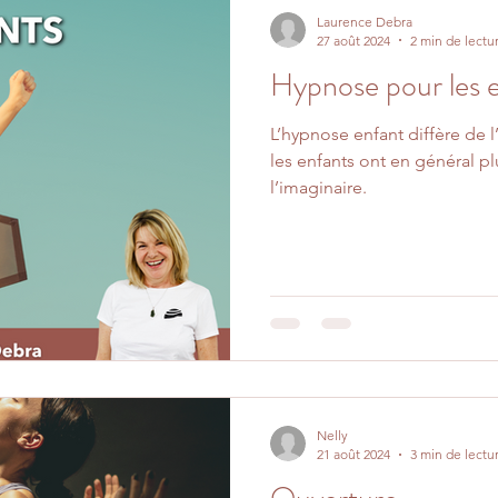
Laurence Debra
27 août 2024
2 min de lectu
Hypnose pour les 
L’hypnose enfant diffère de l
les enfants ont en général plu
l’imaginaire.
Nelly
21 août 2024
3 min de lectu