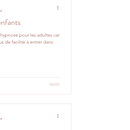
re
enfants
’hypnose pour les adultes car
s de facilité à entrer dans
re